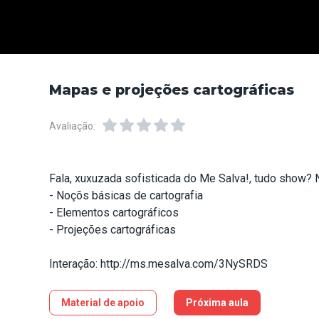
Mapas e projeções cartográficas
Avaliação:
Fala, xuxuzada sofisticada do Me Salva!, tudo show? N
- Noçõs básicas de cartografia
- Elementos cartográficos
- Projeções cartográficas
Interação:
http://ms.mesalva.com/3NySRDS
Material de apoio
Próxima aula