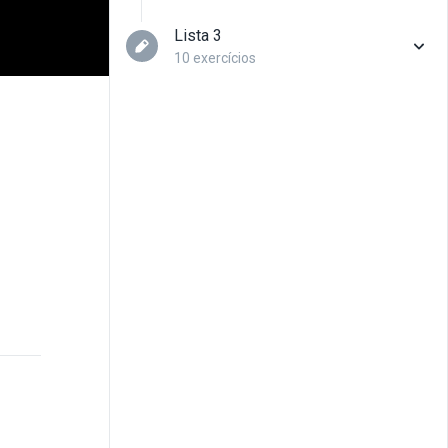
Lista 3
10 exercícios
Questão 01
Questão 02
Questão 03
Questão 04
Questão 05