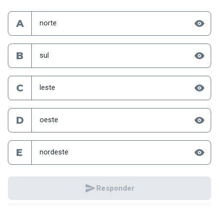
A
norte
B
sul
C
leste
D
oeste
E
nordeste
Responder