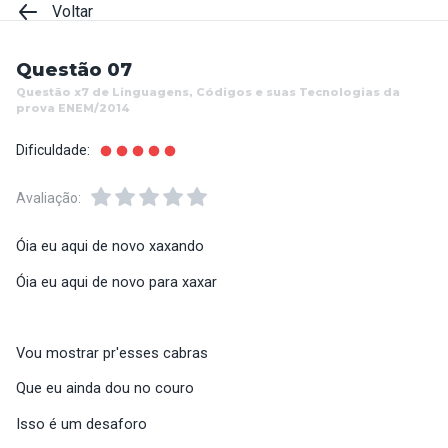
Voltar
Questão 07
Questão x7 de Linguagens, Códigos e suas Tecnologias da
prova ENEM/2014
Dificuldade:
Avaliação:
Óia eu aqui de novo xaxando
Óia eu aqui de novo para xaxar
Vou mostrar pr'esses cabras
Que eu ainda dou no couro
Isso é um desaforo