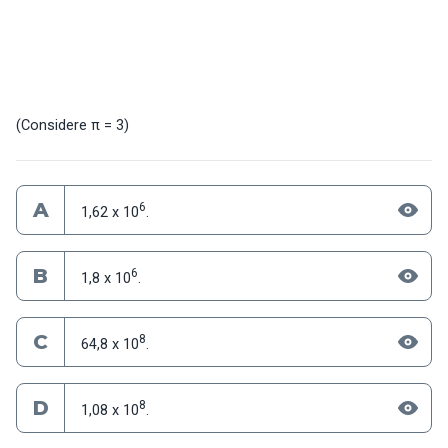
(Considere π = 3)
A
6
1,62 x 10
.
B
6
1,8 x 10
.
C
8
64,8 x 10
.
D
8
1,08 x 10
.