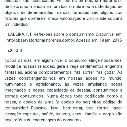
pessoas são coisificadas. Em outros termos, um automóvel
de luxo, uma mansão em um bairro nobre ou a ostentação de
objetos de determinadas marcas famosas são alguns dos
fatores que conferem maior valorização e visibilidade social a
um indivíduo.
LADEIRA, F. F. Reflexões sobre o consumismo. Disponivel em:
httpliobservatorioriaimprensa.combr. Acesso em: 18 jan. 2015.
TEXTO II
Todos os dias, em algum nível, o consumo atinge nossa vida,
modifica nossas relações, gera e rege sentimentos engendra
fantasias, aciona comportamentos, faz sofrer, faz gozar. Às
vezes constrangendo-nos em nossas ações no mundo,
humilhando e aprisionando, às vezes ampliando nossa
imaginação e nossa capacidade de desejar, consumimos e
somos consumidos. Numa época toda codificada como a
nossa, o código de alma (o código do ser) virou código do
consumidor! Fascínio, luxo, bem-estar, boa forma, lazer,
elevação espiritual, saúde, turismo, sexo , família e corpo são
hoje reféns da engrenagem do consumo.