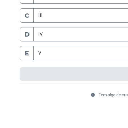
C
III
D
IV
E
V
Tem algo de err