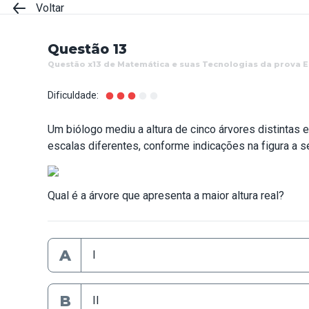
Voltar
Questão 13
Questão x13 de Matemática e suas Tecnologias da prova 
Dificuldade:
Um biólogo mediu a altura de cinco árvores distintas
escalas diferentes, conforme indicações na figura a se
Qual é a árvore que apresenta a maior altura real?
A
I
B
II