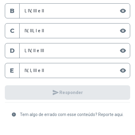
B
I, IV, III e II
C
IV, III, I e II
D
I, IV, II e III
E
IV, I, III e II
Responder
Tem algo de errado com esse conteúdo? Reporte aqui.