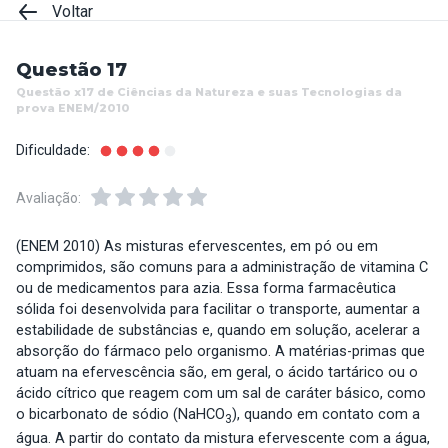
Voltar
Questão 17
Questão x17 de Ciências da Natureza e suas Tecnologias da
prova ENEM/2010
Dificuldade:
Avaliação:
(ENEM 2010) As misturas efervescentes, em pó ou em
comprimidos, são comuns para a administração de vitamina C
ou de medicamentos para azia. Essa forma farmacêutica
sólida foi desenvolvida para facilitar o transporte, aumentar a
estabilidade de substâncias e, quando em solução, acelerar a
absorção do fármaco pelo organismo. A matérias-primas que
atuam na efervescência são, em geral, o ácido tartárico ou o
ácido cítrico que reagem com um sal de caráter básico, como
o bicarbonato de sódio (NaHCO
), quando em contato com a
3
água. A partir do contato da mistura efervescente com a água,