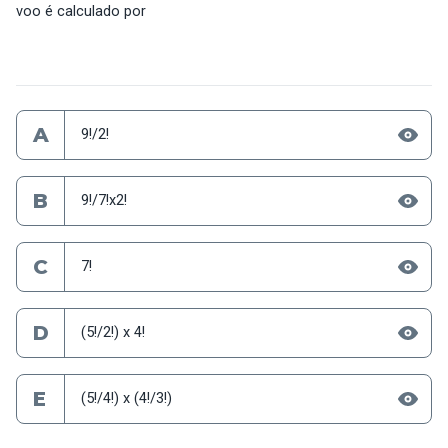
voo é calculado por
A
9!/2!
B
9!/7!x2!
C
7!
D
(5!/2!) x 4!
E
(5!/4!) x (4!/3!)