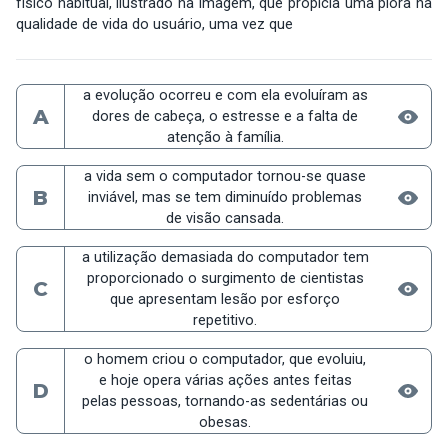
físico habitual, ilustrado na imagem, que propicia uma piora na
qualidade de vida do usuário, uma vez que
a evolução ocorreu e com ela evoluíram as
A
dores de cabeça, o estresse e a falta de
atenção à família.
a vida sem o computador tornou-se quase
B
inviável, mas se tem diminuído problemas
de visão cansada.
a utilização demasiada do computador tem
proporcionado o surgimento de cientistas
C
que apresentam lesão por esforço
repetitivo.
o homem criou o computador, que evoluiu,
e hoje opera várias ações antes feitas
D
pelas pessoas, tornando-as sedentárias ou
obesas.