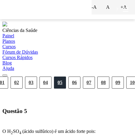
-A
A
+A
?
Ciências da Saúde
Painel
Planos
Cursos
Fórum de Dúvidas
Cursos Rápidos
Blog
Ajuda
01
02
03
04
05
06
07
08
09
10
Questão
5
O H
SO
(ácido sulfúrico) é um ácido forte pois:
2
4