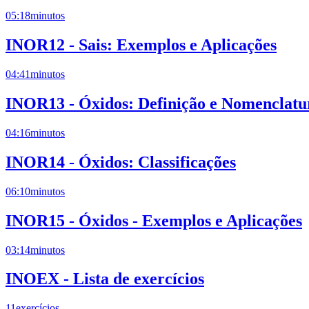
05:18
minutos
INOR12 - Sais: Exemplos e Aplicações
04:41
minutos
INOR13 - Óxidos: Definição e Nomenclatu
04:16
minutos
INOR14 - Óxidos: Classificações
06:10
minutos
INOR15 - Óxidos - Exemplos e Aplicações
03:14
minutos
INOEX - Lista de exercícios
11
exercícios