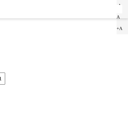
-A
ENTRAR
CADASTRAR
A
+A
1