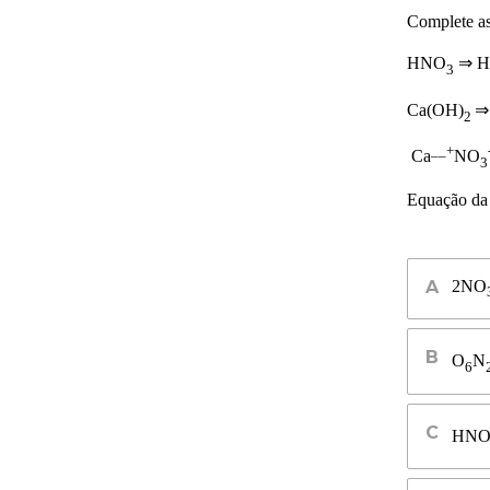
Complete as 
HNO
⇒ H
3
Ca(OH)
⇒
2
_
_+
Ca
NO
3
Equação da
2NO
O
N
6
HN