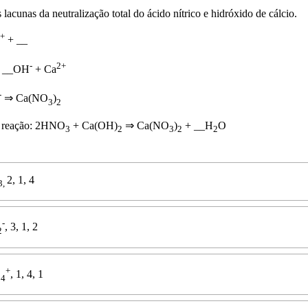
lacunas da neutralização total do ácido nítrico e hidróxido de cálcio.
+
+ __
-
2+
 __OH
+ Ca
-
⇒ Ca(NO
)
3
2
 reação: 2HNO
+ Ca(OH)
⇒ Ca(NO
)
+ __H
O
3
2
3
2
2
2, 1, 4
3,
-
, 3, 1, 2
2
+
O
, 1, 4, 1
4