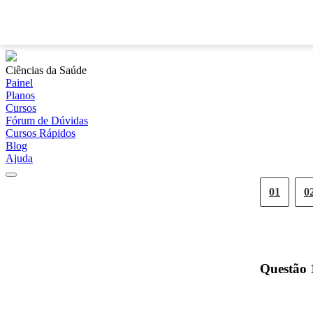
Ciências da Saúde
Painel
Planos
Cursos
Fórum de Dúvidas
Cursos Rápidos
Blog
Ajuda
01
0
Questão