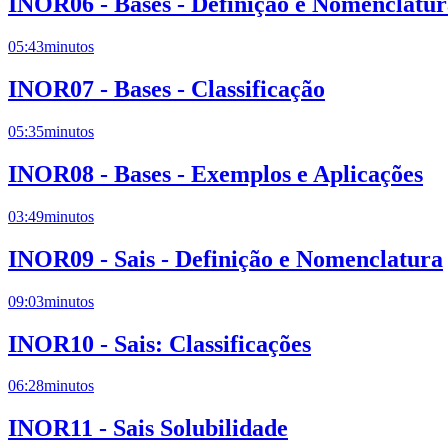
INOR06 - Bases - Definição e Nomenclatur
05:43
minutos
INOR07 - Bases - Classificação
05:35
minutos
INOR08 - Bases - Exemplos e Aplicações
03:49
minutos
INOR09 - Sais - Definição e Nomenclatura
09:03
minutos
INOR10 - Sais: Classificações
06:28
minutos
INOR11 - Sais Solubilidade