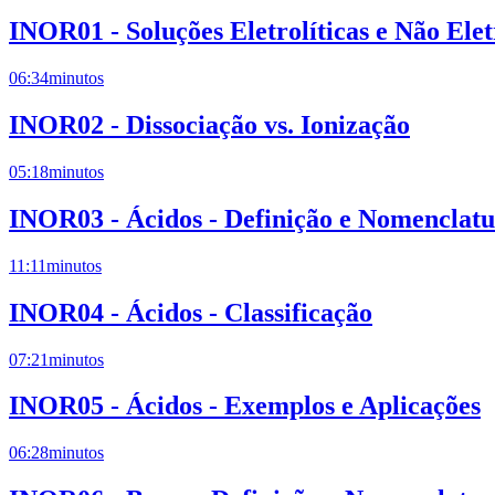
INOR01 - Soluções Eletrolíticas e Não Elet
06:34
minutos
INOR02 - Dissociação vs. Ionização
05:18
minutos
INOR03 - Ácidos - Definição e Nomenclat
11:11
minutos
INOR04 - Ácidos - Classificação
07:21
minutos
INOR05 - Ácidos - Exemplos e Aplicações
06:28
minutos