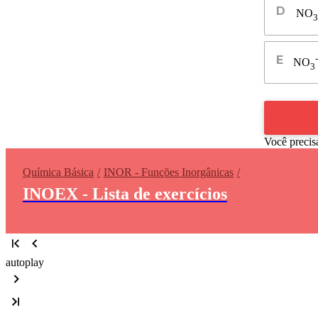
NO
3
-
NO
3
Você precis
Química Básica
INOR - Funções Inorgânicas
INOEX - Lista de exercícios
autoplay