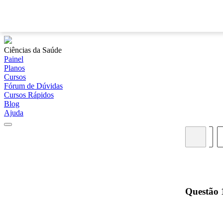
Ciências da Saúde
Painel
Planos
Cursos
Fórum de Dúvidas
Cursos Rápidos
Blog
Ajuda
01
02
03
04
05
06
07
08
09
Questão