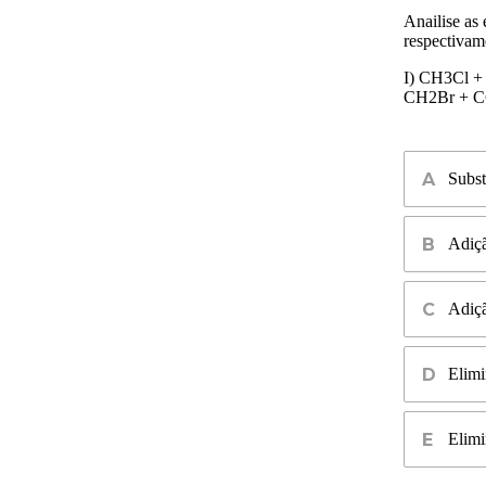
Anailise as
respectivam
I
)
C
H
3
C
l
+
C
H
2
B
r
+
C
Subst
Adiçã
Adiçã
Elimi
Elimi