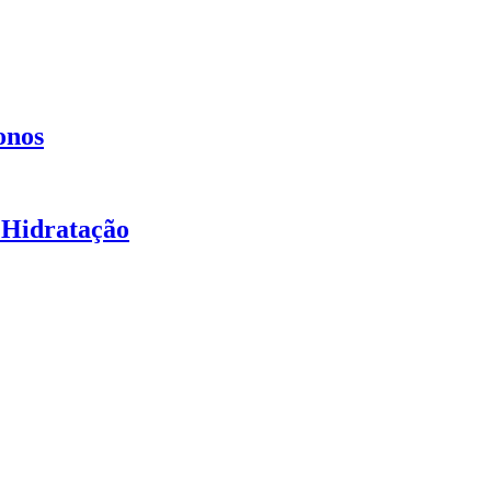
onos
 Hidratação