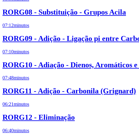
RORG08 - Substituição - Grupos Acila
07:12
minutos
RORG09 - Adição - Ligação pi entre Carb
07:10
minutos
RORG10 - Adiação - Dienos, Aromáticos e
07:48
minutos
RORG11 - Adição - Carbonila (Grignard)
06:21
minutos
RORG12 - Eliminação
06:40
minutos