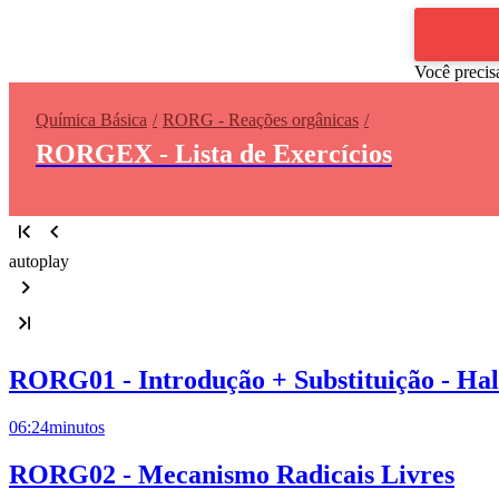
Você precis
Química Básica
RORG - Reações orgânicas
RORGEX - Lista de Exercícios
autoplay
RORG01 - Introdução + Substituição - Ha
06:24
minutos
RORG02 - Mecanismo Radicais Livres