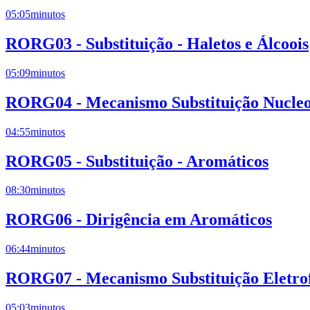
05:05
minutos
RORG03 - Substituição - Haletos e Álcoois
05:09
minutos
RORG04 - Mecanismo Substituição Nucleof
04:55
minutos
RORG05 - Substituição - Aromáticos
08:30
minutos
RORG06 - Dirigência em Aromáticos
06:44
minutos
RORG07 - Mecanismo Substituição Eletrof
05:03
minutos