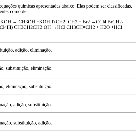
 equações químicas apresentadas abaixo. Elas podem ser classificadas,
ente, como de:
K
O
H
→
C
H
3
O
H
+
K
O
H
I
I
)
C
H
2
=
C
H
2
+
B
r
2
→
C
C
l
4
B
r
C
H
2
-
C
l
4
I
I
I
)
C
H
3
C
H
2
C
H
2
-
O
H
→
H
C
l
C
H
3
C
H
=
C
H
2
+
H
2
O
+
H
C
l
ituição, adição, eliminação.
o, substituição, eliminação.
o, eliminação, substituição.
nação, adição, substituição.
nação, substituição, adição.