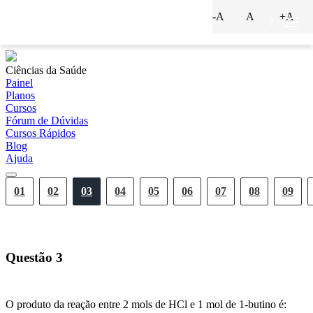
-A
A
+A
?
Ciências da Saúde
Painel
Planos
Cursos
Fórum de Dúvidas
Cursos Rápidos
Blog
Ajuda
01
02
03
04
05
06
07
08
09
Questão
3
O produto da reação entre 2 mols de HCl e 1 mol de 1-butino é: