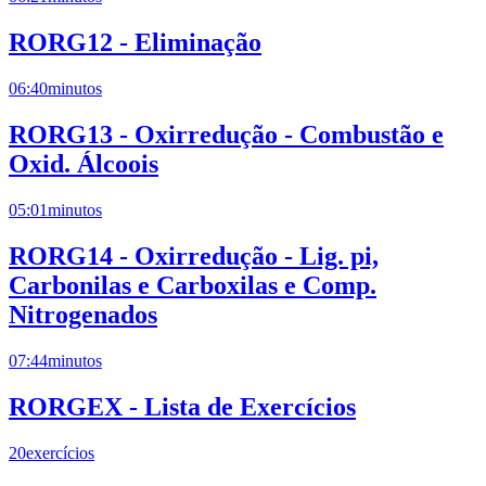
RORG12 - Eliminação
06:40
minutos
RORG13 - Oxirredução - Combustão e
Oxid. Álcoois
05:01
minutos
RORG14 - Oxirredução - Lig. pi,
Carbonilas e Carboxilas e Comp.
Nitrogenados
07:44
minutos
RORGEX - Lista de Exercícios
20
exercícios