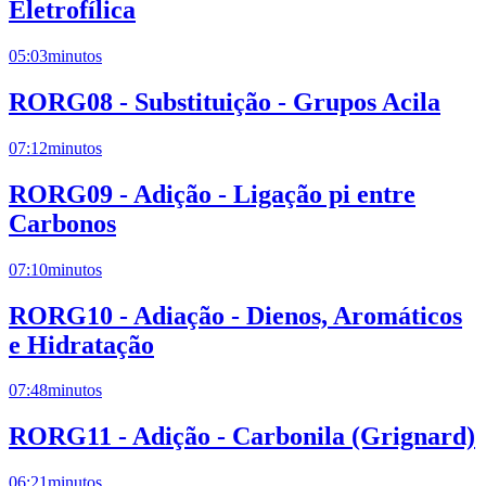
Eletrofílica
05:03
minutos
RORG08 - Substituição - Grupos Acila
07:12
minutos
RORG09 - Adição - Ligação pi entre
Carbonos
07:10
minutos
RORG10 - Adiação - Dienos, Aromáticos
e Hidratação
07:48
minutos
RORG11 - Adição - Carbonila (Grignard)
06:21
minutos