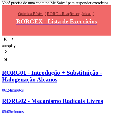
Você precisa de uma conta no Me Salva! para responder exercícios.
Química Básica
RORG - Reações orgânicas
RORGEX - Lista de Exercícios
autoplay
RORG01 - Introdução + Substituição -
Halogenação Alcanos
06:24
minutos
RORG02 - Mecanismo Radicais Livres
05:05
minutos