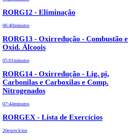
RORG12 - Eliminação
06:40
minutos
RORG13 - Oxirredução - Combustão e
Oxid. Álcoois
05:01
minutos
RORG14 - Oxirredução - Lig. pi,
Carbonilas e Carboxilas e Comp.
Nitrogenados
07:44
minutos
RORGEX - Lista de Exercícios
20
exercícios