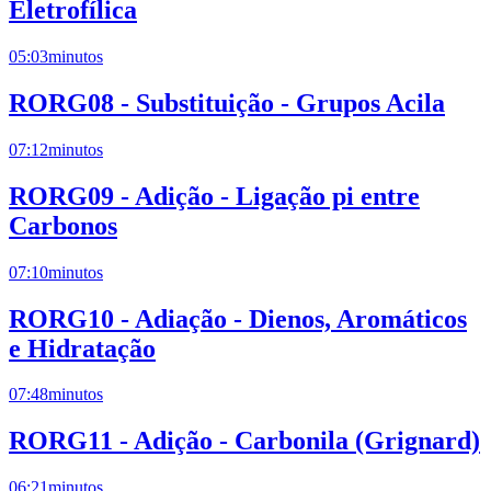
Eletrofílica
05:03
minutos
RORG08 - Substituição - Grupos Acila
07:12
minutos
RORG09 - Adição - Ligação pi entre
Carbonos
07:10
minutos
RORG10 - Adiação - Dienos, Aromáticos
e Hidratação
07:48
minutos
RORG11 - Adição - Carbonila (Grignard)
06:21
minutos