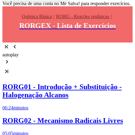
Você precisa de uma conta no Me Salva! para responder exercícios.
Química Básica
RORG - Reações orgânicas
RORGEX - Lista de Exercícios
autoplay
RORG01 - Introdução + Substituição -
Halogenação Alcanos
06:24
minutos
RORG02 - Mecanismo Radicais Livres
05:05
minutos