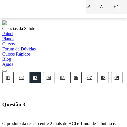
-A
A
+A
?
Ciências da Saúde
Painel
Planos
Cursos
Fórum de Dúvidas
Cursos Rápidos
Blog
Ajuda
01
02
03
04
05
06
07
08
09
Questão
3
O produto da reação entre 2 mols de HCl e 1 mol de 1-butino é: