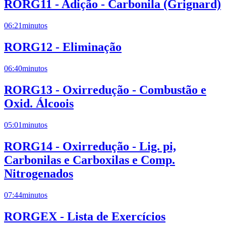
RORG11 - Adição - Carbonila (Grignard)
06:21
minutos
RORG12 - Eliminação
06:40
minutos
RORG13 - Oxirredução - Combustão e
Oxid. Álcoois
05:01
minutos
RORG14 - Oxirredução - Lig. pi,
Carbonilas e Carboxilas e Comp.
Nitrogenados
07:44
minutos
RORGEX - Lista de Exercícios