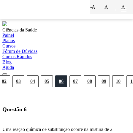
-A
A
+A
?
Ciências da Saúde
Painel
Planos
Cursos
Fórum de Dúvidas
Cursos Rápidos
Blog
Ajuda
02
03
04
05
06
07
08
09
10
1
Questão
6
Uma reação química de substituição ocorre na mistura de 2-