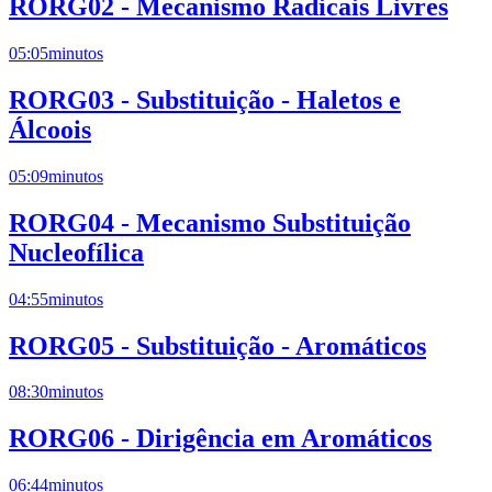
RORG02 - Mecanismo Radicais Livres
05:05
minutos
RORG03 - Substituição - Haletos e
Álcoois
05:09
minutos
RORG04 - Mecanismo Substituição
Nucleofílica
04:55
minutos
RORG05 - Substituição - Aromáticos
08:30
minutos
RORG06 - Dirigência em Aromáticos
06:44
minutos