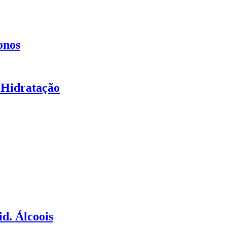
onos
 Hidratação
d. Álcoois