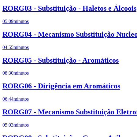
RORG03 - Substituição - Haletos e Álcoois
05:09
minutos
RORG04 - Mecanismo Substituição Nucleof
04:55
minutos
RORG05 - Substituição - Aromáticos
08:30
minutos
RORG06 - Dirigência em Aromáticos
06:44
minutos
RORG07 - Mecanismo Substituição Eletrof
05:03
minutos