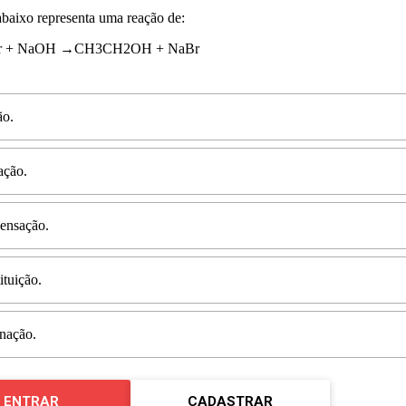
baixo representa uma reação de:
r
+
N
a
O
H
→
C
H
3
C
H
2
O
H
+
N
a
B
r
ão.
ação.
ensação.
ituição.
nação.
ENTRAR
CADASTRAR