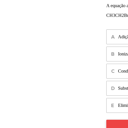
A equação a
C
H
3
C
H
2
B
Adiç
Ioniz
Cond
Subst
Elimi