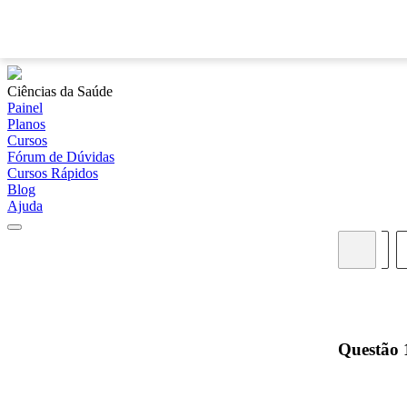
Ciências da Saúde
Painel
Planos
Cursos
Fórum de Dúvidas
Cursos Rápidos
Blog
Ajuda
01
02
03
04
05
Questão