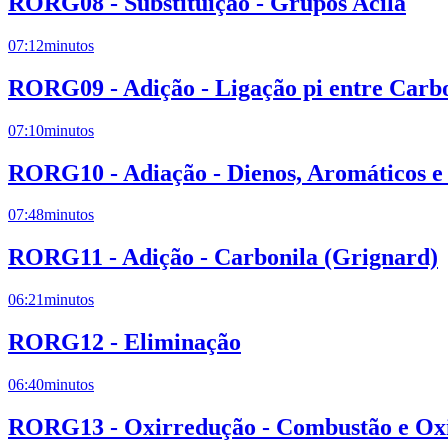
RORG08 - Substituição - Grupos Acila
07:12
minutos
RORG09 - Adição - Ligação pi entre Carb
07:10
minutos
RORG10 - Adiação - Dienos, Aromáticos e
07:48
minutos
RORG11 - Adição - Carbonila (Grignard)
06:21
minutos
RORG12 - Eliminação
06:40
minutos
RORG13 - Oxirredução - Combustão e Oxi