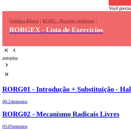
Você precis
Química Básica
RORG - Reações orgânicas
RORGEX - Lista de Exercícios
autoplay
RORG01 - Introdução + Substituição - Ha
06:24
minutos
RORG02 - Mecanismo Radicais Livres
05:05
minutos