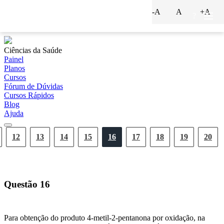
-A
A
+A
?
Ciências da Saúde
Painel
Planos
Cursos
Fórum de Dúvidas
Cursos Rápidos
Blog
Ajuda
12
13
14
15
16
17
18
19
20
Questão
16
Para obtenção do produto 4-metil-2-pentanona por oxidação, na