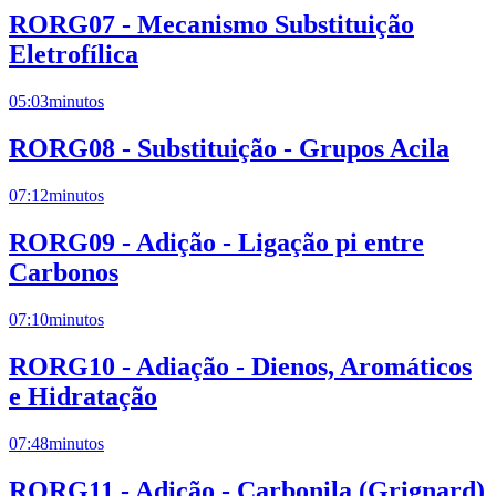
RORG07 - Mecanismo Substituição
Eletrofílica
05:03
minutos
RORG08 - Substituição - Grupos Acila
07:12
minutos
RORG09 - Adição - Ligação pi entre
Carbonos
07:10
minutos
RORG10 - Adiação - Dienos, Aromáticos
e Hidratação
07:48
minutos
RORG11 - Adição - Carbonila (Grignard)