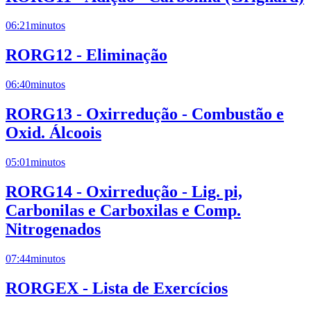
06:21
minutos
RORG12 - Eliminação
06:40
minutos
RORG13 - Oxirredução - Combustão e
Oxid. Álcoois
05:01
minutos
RORG14 - Oxirredução - Lig. pi,
Carbonilas e Carboxilas e Comp.
Nitrogenados
07:44
minutos
RORGEX - Lista de Exercícios