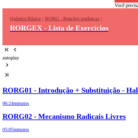
Você precis
Química Básica
RORG - Reações orgânicas
RORGEX - Lista de Exercícios
autoplay
RORG01 - Introdução + Substituição - Ha
06:24
minutos
RORG02 - Mecanismo Radicais Livres
05:05
minutos