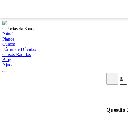
Ciências da Saúde
Painel
Planos
Cursos
Fórum de Dúvidas
Cursos Rápidos
Blog
Ajuda
02
03
04
05
06
07
08
09
10
Questão