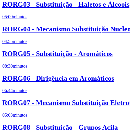
RORG03 - Substituição - Haletos e Álcoois
05:09
minutos
RORG04 - Mecanismo Substituição Nucleof
04:55
minutos
RORG05 - Substituição - Aromáticos
08:30
minutos
RORG06 - Dirigência em Aromáticos
06:44
minutos
RORG07 - Mecanismo Substituição Eletrof
05:03
minutos
RORG08 - Substituição - Grupos Acila