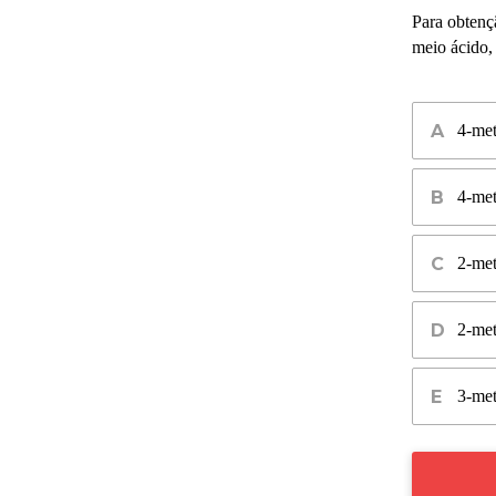
Para obtenç
meio ácido,
4-met
4-met
2-met
2-met
3-met