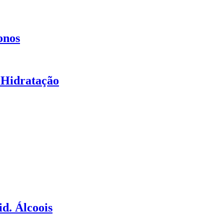
onos
 Hidratação
d. Álcoois