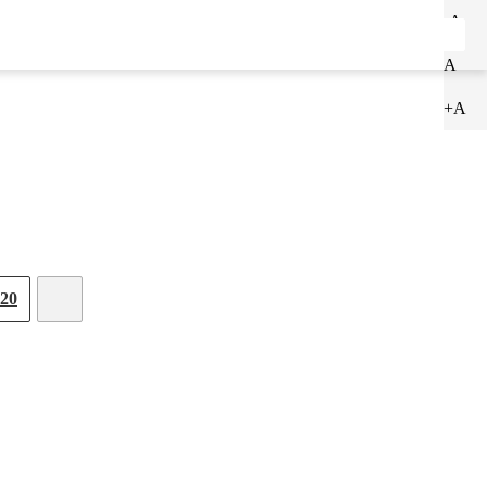
-A
ENTRAR
CADASTRAR
A
+A
20