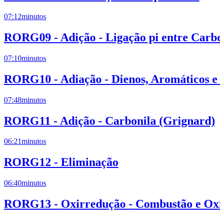
07:12
minutos
RORG09 - Adição - Ligação pi entre Carb
07:10
minutos
RORG10 - Adiação - Dienos, Aromáticos e
07:48
minutos
RORG11 - Adição - Carbonila (Grignard)
06:21
minutos
RORG12 - Eliminação
06:40
minutos
RORG13 - Oxirredução - Combustão e Oxi