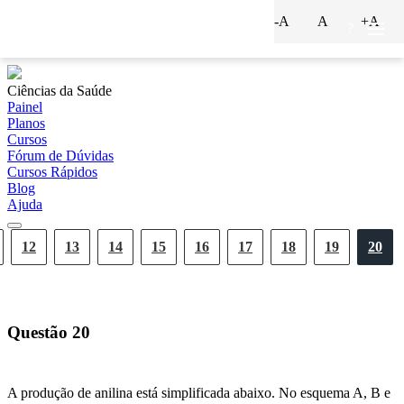
-A
A
+A
?
Ciências da Saúde
Painel
Planos
Cursos
Fórum de Dúvidas
Cursos Rápidos
Blog
Ajuda
12
13
14
15
16
17
18
19
20
Questão
20
A produção de anilina está simplificada abaixo. No esquema A, B e