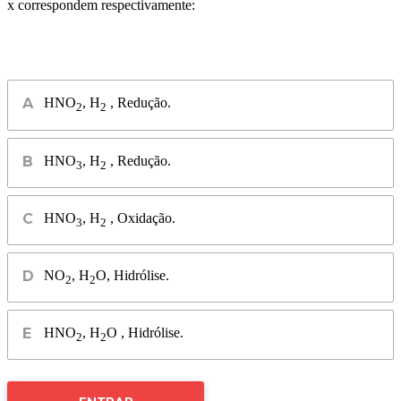
x correspondem respectivamente:
HNO
, H
, Redução.
2
2
HNO
, H
, Redução.
3
2
HNO
, H
, Oxidação.
3
2
NO
, H
O, Hidrólise.
2
2
HNO
, H
O , Hidrólise.
2
2