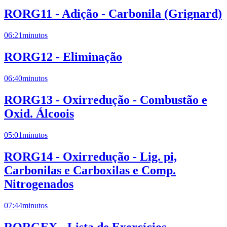
RORG11 - Adição - Carbonila (Grignard)
06:21
minutos
RORG12 - Eliminação
06:40
minutos
RORG13 - Oxirredução - Combustão e
Oxid. Álcoois
05:01
minutos
RORG14 - Oxirredução - Lig. pi,
Carbonilas e Carboxilas e Comp.
Nitrogenados
07:44
minutos
RORGEX - Lista de Exercícios