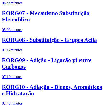
06:44
minutos
RORG07 - Mecanismo Substituição
Eletrofílica
05:03
minutos
RORG08 - Substituição - Grupos Acila
07:12
minutos
RORG09 - Adição - Ligação pi entre
Carbonos
07:10
minutos
RORG10 - Adiação - Dienos, Aromáticos
e Hidratação
07:48
minutos