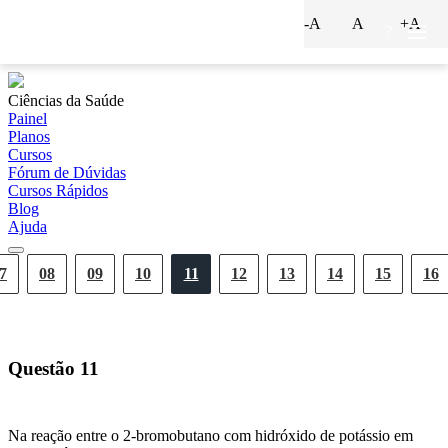
-A
A
+A
?
Ciências da Saúde
Painel
Planos
Cursos
Fórum de Dúvidas
Cursos Rápidos
Blog
Ajuda
7
08
09
10
11
12
13
14
15
16
Questão
11
Na reação entre o 2-bromobutano com hidróxido de potássio em