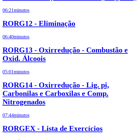
06:21
minutos
RORG12 - Eliminação
06:40
minutos
RORG13 - Oxirredução - Combustão e
Oxid. Álcoois
05:01
minutos
RORG14 - Oxirredução - Lig. pi,
Carbonilas e Carboxilas e Comp.
Nitrogenados
07:44
minutos
RORGEX - Lista de Exercícios