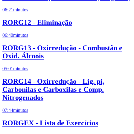
06:21
minutos
RORG12 - Eliminação
06:40
minutos
RORG13 - Oxirredução - Combustão e
Oxid. Álcoois
05:01
minutos
RORG14 - Oxirredução - Lig. pi,
Carbonilas e Carboxilas e Comp.
Nitrogenados
07:44
minutos
RORGEX - Lista de Exercícios