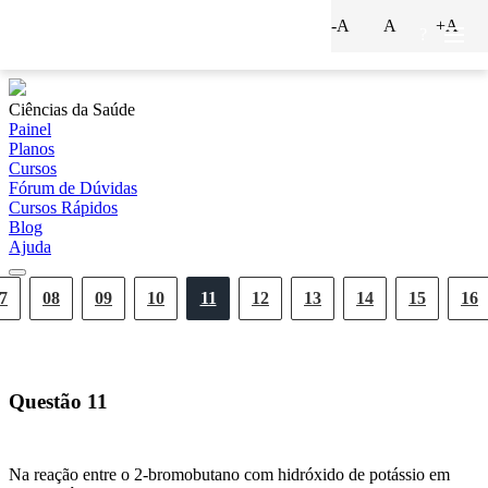
-A
A
+A
?
Ciências da Saúde
Painel
Planos
Cursos
Fórum de Dúvidas
Cursos Rápidos
Blog
Ajuda
7
08
09
10
11
12
13
14
15
16
Questão
11
Na reação entre o 2-bromobutano com hidróxido de potássio em