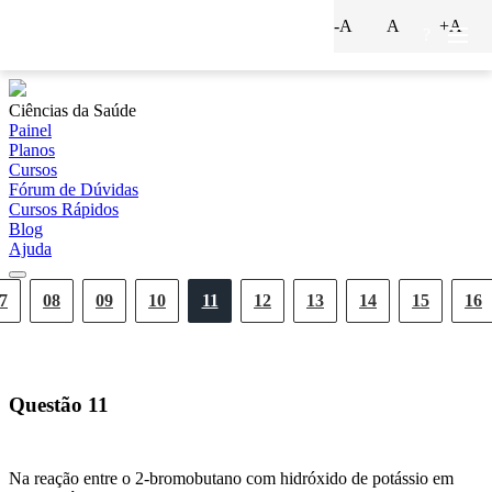
-A
A
+A
?
Ciências da Saúde
Painel
Planos
Cursos
Fórum de Dúvidas
Cursos Rápidos
Blog
Ajuda
7
08
09
10
11
12
13
14
15
16
Questão
11
Na reação entre o 2-bromobutano com hidróxido de potássio em