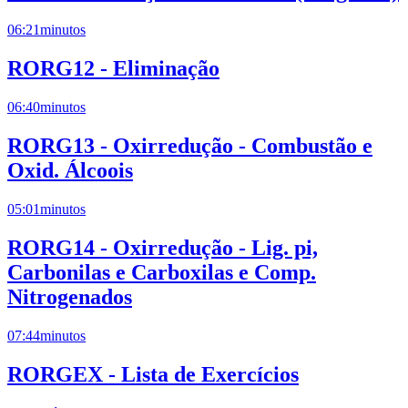
06:21
minutos
RORG12 - Eliminação
06:40
minutos
RORG13 - Oxirredução - Combustão e
Oxid. Álcoois
05:01
minutos
RORG14 - Oxirredução - Lig. pi,
Carbonilas e Carboxilas e Comp.
Nitrogenados
07:44
minutos
RORGEX - Lista de Exercícios