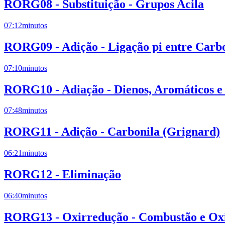
RORG08 - Substituição - Grupos Acila
07:12
minutos
RORG09 - Adição - Ligação pi entre Carb
07:10
minutos
RORG10 - Adiação - Dienos, Aromáticos e
07:48
minutos
RORG11 - Adição - Carbonila (Grignard)
06:21
minutos
RORG12 - Eliminação
06:40
minutos
RORG13 - Oxirredução - Combustão e Oxi