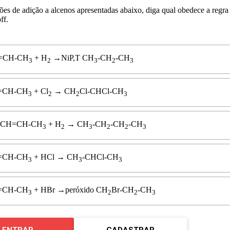
ções de adição a alcenos apresentadas abaixo, diga qual obedece a regra
ff.
=
C
H
-
C
H
+
H
→
N
i
P
,
T
C
H
-
C
H
-
C
H
3
2
3
2
3
=
C
H
-
C
H
+
C
l
→
C
H
C
l
-
C
H
C
l
-
C
H
3
2
2
3
C
H
=
C
H
-
C
H
+
H
→
C
H
-
C
H
-
C
H
-
C
H
3
2
3
2
2
3
=
C
H
-
C
H
+
H
Cl
→
C
H
-
C
H
C
l
-
C
H
3
3
3
=
C
H
-
C
H
+
H
B
r
→
p
e
r
ó
x
i
d
o
C
H
B
r
-
C
H
-
C
H
3
2
2
3