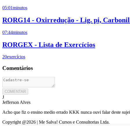
05:01
minutos
RORG14 - Oxirredução - Lig. pi, Carbonil
07:44
minutos
RORGEX - Lista de Exercícios
20
exercícios
Comentários
COMENTAR
J
Jefferson Alves
Acho que fiz o ensino medio errado KKK nunca ouvi falar deste sujei
Copyright @
2026
| Me Salva! Cursos e Consultorias Ltda.