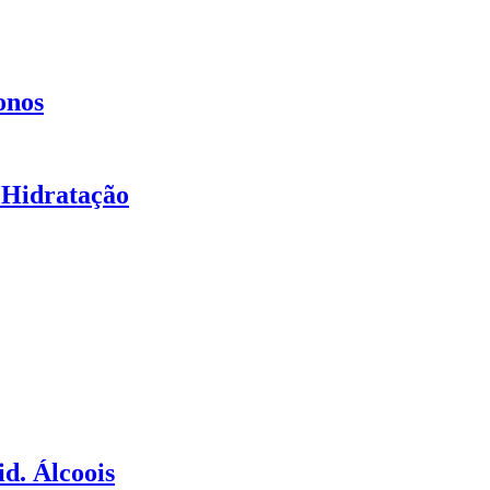
onos
 Hidratação
d. Álcoois