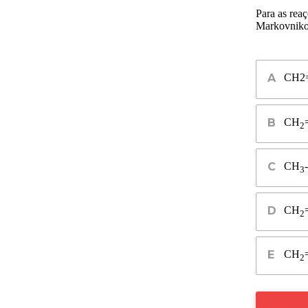
Para as rea
Markovniko
C
H
2
C
H
2
C
H
-
3
C
H
2
C
H
2