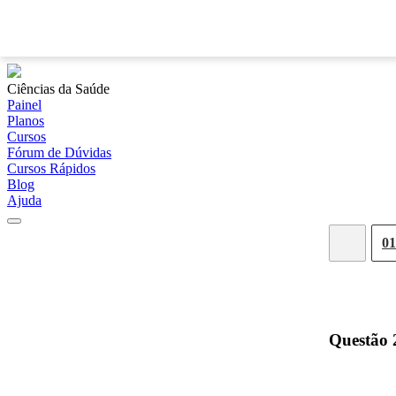
Ciências da Saúde
Painel
Planos
Cursos
Fórum de Dúvidas
Cursos Rápidos
Blog
Ajuda
01
Questão