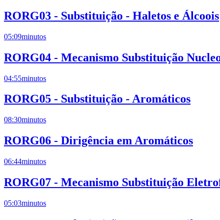
RORG03 - Substituição - Haletos e Álcoois
05:09
minutos
RORG04 - Mecanismo Substituição Nucleof
04:55
minutos
RORG05 - Substituição - Aromáticos
08:30
minutos
RORG06 - Dirigência em Aromáticos
06:44
minutos
RORG07 - Mecanismo Substituição Eletrof
05:03
minutos