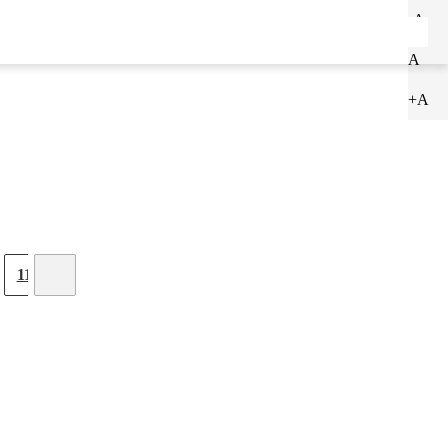
-A
ENTRAR
CADASTRAR
A
+A
11
12
13
14
15
16
17
18
19