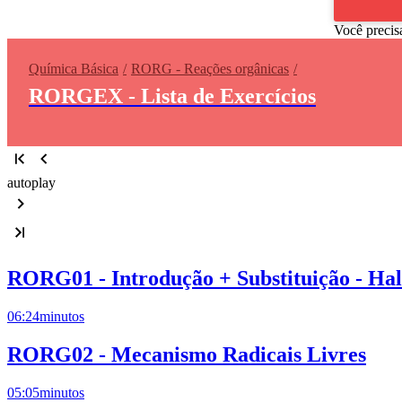
Você precis
Química Básica
RORG - Reações orgânicas
RORGEX - Lista de Exercícios
autoplay
RORG01 - Introdução + Substituição - Ha
06:24
minutos
RORG02 - Mecanismo Radicais Livres
05:05
minutos