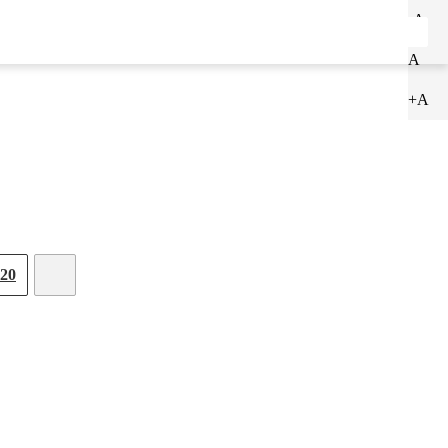
-A
ENTRAR
CADASTRAR
A
+A
20