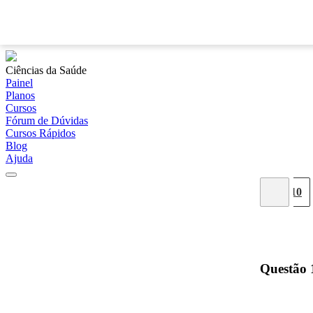
Ciências da Saúde
Painel
Planos
Cursos
Fórum de Dúvidas
Cursos Rápidos
Blog
Ajuda
02
03
04
05
06
07
08
09
10
Questão