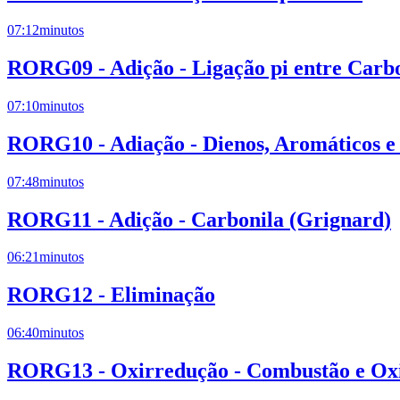
07:12
minutos
RORG09 - Adição - Ligação pi entre Carb
07:10
minutos
RORG10 - Adiação - Dienos, Aromáticos e
07:48
minutos
RORG11 - Adição - Carbonila (Grignard)
06:21
minutos
RORG12 - Eliminação
06:40
minutos
RORG13 - Oxirredução - Combustão e Oxi