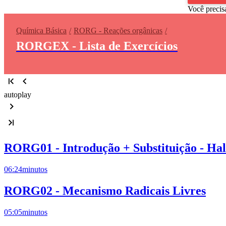
Você precis
Química Básica
RORG - Reações orgânicas
RORGEX - Lista de Exercícios
autoplay
RORG01 - Introdução + Substituição - Ha
06:24
minutos
RORG02 - Mecanismo Radicais Livres
05:05
minutos