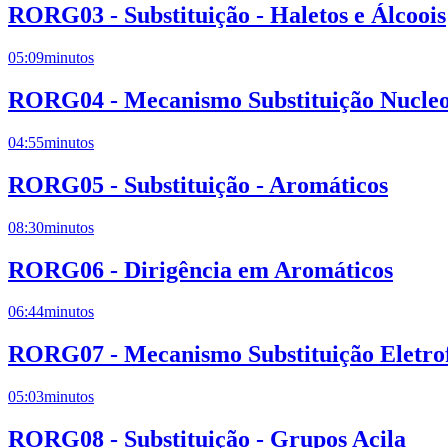
RORG03 - Substituição - Haletos e Álcoois
05:09
minutos
RORG04 - Mecanismo Substituição Nucleof
04:55
minutos
RORG05 - Substituição - Aromáticos
08:30
minutos
RORG06 - Dirigência em Aromáticos
06:44
minutos
RORG07 - Mecanismo Substituição Eletrof
05:03
minutos
RORG08 - Substituição - Grupos Acila