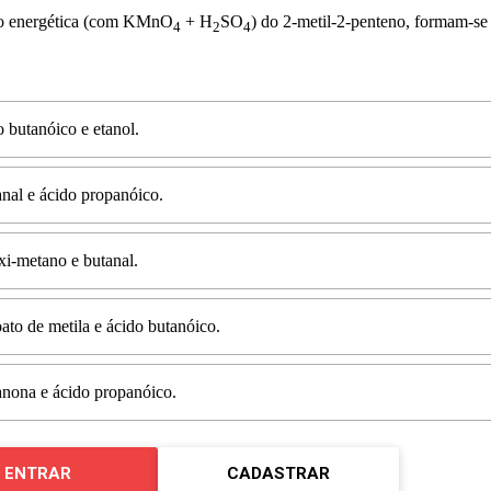
o energética (com KMnO
+ H
SO
) do 2-metil-2-penteno, formam-se
4
2
4
 butanóico e etanol.
nal e ácido propanóico.
i-metano e butanal.
ato de metila e ácido butanóico.
nona e ácido propanóico.
ENTRAR
CADASTRAR