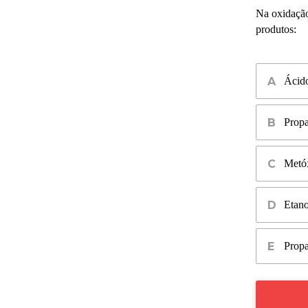
Na oxidaçã
produtos:
Ácido
Propa
Metóx
Etano
Propa