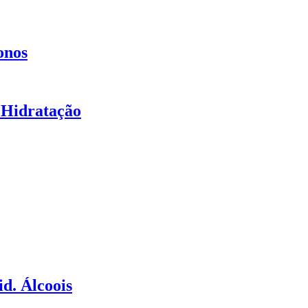
onos
 Hidratação
d. Álcoois