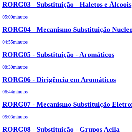
RORG03 - Substituição - Haletos e Álcoois
05:09
minutos
RORG04 - Mecanismo Substituição Nucleof
04:55
minutos
RORG05 - Substituição - Aromáticos
08:30
minutos
RORG06 - Dirigência em Aromáticos
06:44
minutos
RORG07 - Mecanismo Substituição Eletrof
05:03
minutos
RORG08 - Substituição - Grupos Acila