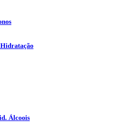
onos
 Hidratação
d. Álcoois