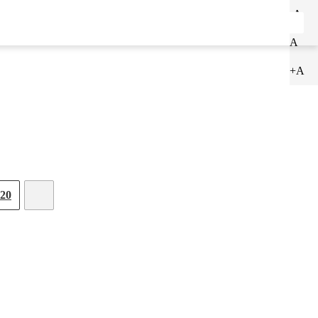
-A
ENTRAR
CADASTRAR
A
+A
20