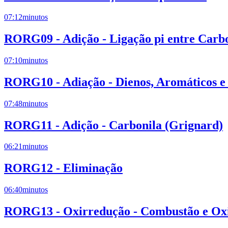
07:12
minutos
RORG09 - Adição - Ligação pi entre Carb
07:10
minutos
RORG10 - Adiação - Dienos, Aromáticos e
07:48
minutos
RORG11 - Adição - Carbonila (Grignard)
06:21
minutos
RORG12 - Eliminação
06:40
minutos
RORG13 - Oxirredução - Combustão e Oxi