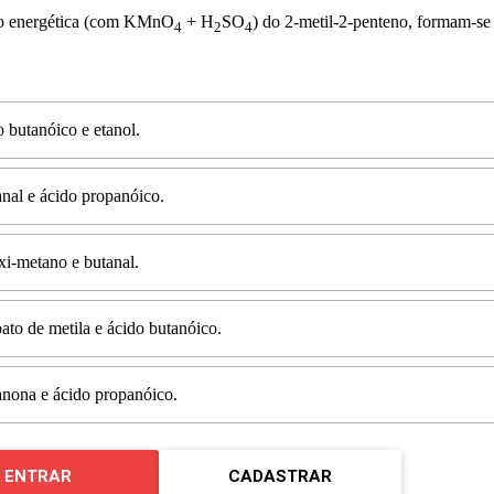
o energética (com KMnO
+ H
SO
) do 2-metil-2-penteno, formam-se
4
2
4
 butanóico e etanol.
nal e ácido propanóico.
i-metano e butanal.
ato de metila e ácido butanóico.
nona e ácido propanóico.
ENTRAR
CADASTRAR