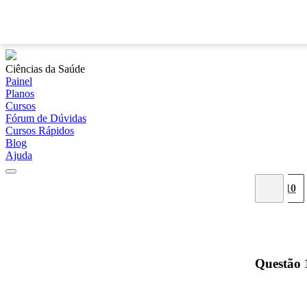
Ciências da Saúde
Painel
Planos
Cursos
Fórum de Dúvidas
Cursos Rápidos
Blog
Ajuda
02
03
04
05
06
07
08
09
10
Questão