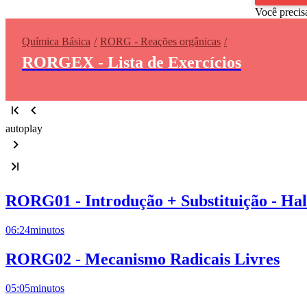
Você precis
Química Básica
RORG - Reações orgânicas
RORGEX - Lista de Exercícios
autoplay
RORG01 - Introdução + Substituição - Ha
06:24
minutos
RORG02 - Mecanismo Radicais Livres
05:05
minutos