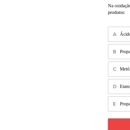
Na oxidaçã
produtos:
Ácido
Propa
Metóx
Etano
Propa