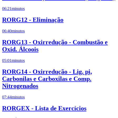
06:21
minutos
RORG12 - Eliminação
06:40
minutos
RORG13 - Oxirredução - Combustão e
Oxid. Álcoois
05:01
minutos
RORG14 - Oxirredução - Lig. pi,
Carbonilas e Carboxilas e Comp.
Nitrogenados
07:44
minutos
RORGEX - Lista de Exercícios