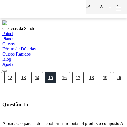
-A
A
+A
?
Ciências da Saúde
Painel
Planos
Cursos
Fórum de Dúvidas
Cursos Rápidos
Blog
Ajuda
12
13
14
15
16
17
18
19
20
Questão
15
A oxidação parcial do álcool primário butanol produz o composto A,