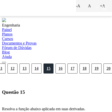
-A
A
+A
?
Engenharia
Painel
Planos
Cursos
Documentos e Provas
Fórum de Dúvidas
Blog
Ajuda
11
12
13
14
15
16
17
18
19
20
Questão
15
Resolva a função abaixo aplicada em suas derivadas.