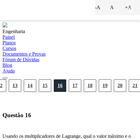
-A
A
+A
?
Engenharia
Painel
Planos
Cursos
Documentos e Provas
Fórum de Dúvidas
Blog
Ajuda
2
13
14
15
16
17
18
19
20
21
Questão
16
Usando os multiplicadores de Lagrange, qual o valor máximo e o