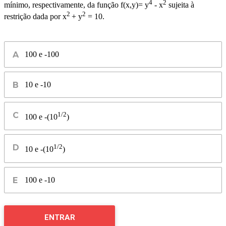
4
2
mínimo, respectivamente, da função f(x,y)= y
- x
sujeita à
2
2
restrição dada por x
+ y
= 10.
100 e -100
10 e -10
1/2
100 e -(10
)
1/2
10 e -(10
)
100 e -10
ENTRAR