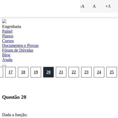
-A
A
+A
?
Engenharia
Painel
Planos
Cursos
Documentos e Provas
Fórum de Dúvidas
Blog
Ajuda
17
18
19
20
21
22
23
24
25
Questão
20
Dada a função: