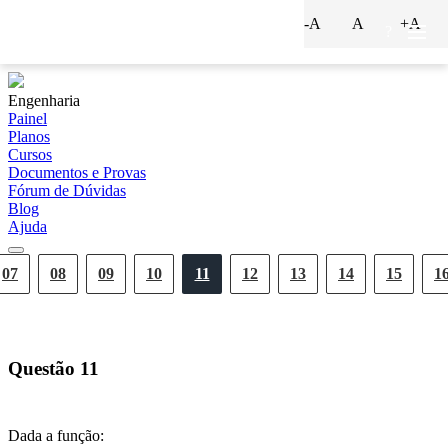
-A
A
+A
?
Engenharia
Painel
Planos
Cursos
Documentos e Provas
Fórum de Dúvidas
Blog
Ajuda
07
08
09
10
11
12
13
14
15
1
Questão
11
Dada a função: