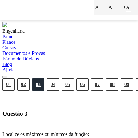
-A
A
+A
?
Engenharia
Painel
Planos
Cursos
Documentos e Provas
Fórum de Dúvidas
Blog
Ajuda
01
02
03
04
05
06
07
08
09
Questão
3
Localize os máximos ou mínimos da função: