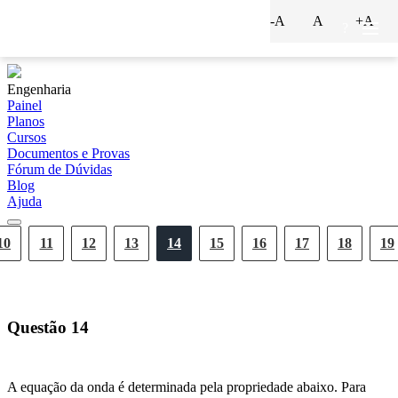
-A
A
+A
?
Engenharia
Painel
Planos
Cursos
Documentos e Provas
Fórum de Dúvidas
Blog
Ajuda
10
11
12
13
14
15
16
17
18
19
Questão
14
A equação da onda é determinada pela propriedade abaixo. Para