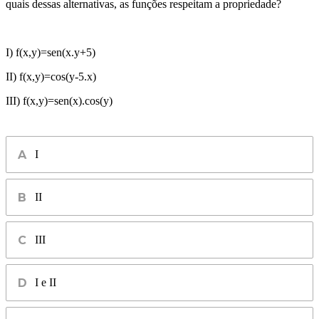
quais dessas alternativas, as funções respeitam a propriedade?
I) f(x,y)=sen(x.y+5)
II) f(x,y)=cos(y-5.x)
III) f(x,y)=sen(x).cos(y)
I
II
III
I e II