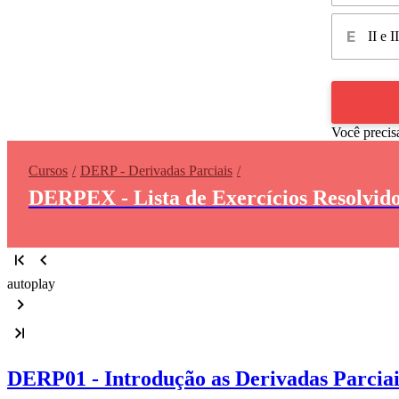
II e II
Você precis
Cursos
DERP - Derivadas Parciais
DERPEX - Lista de Exercícios Resolvido
autoplay
DERP01 - Introdução as Derivadas Parciai