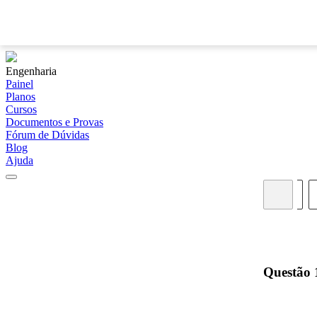
Engenharia
Painel
Planos
Cursos
Documentos e Provas
Fórum de Dúvidas
Blog
Ajuda
01
02
03
04
05
06
07
08
09
Questão