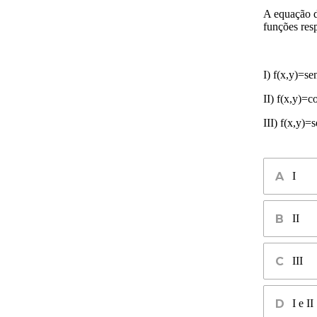
A equação d
funções res
I) f(x,y)=se
II) f(x,y)=c
III) f(x,y)=
I
II
III
I e II