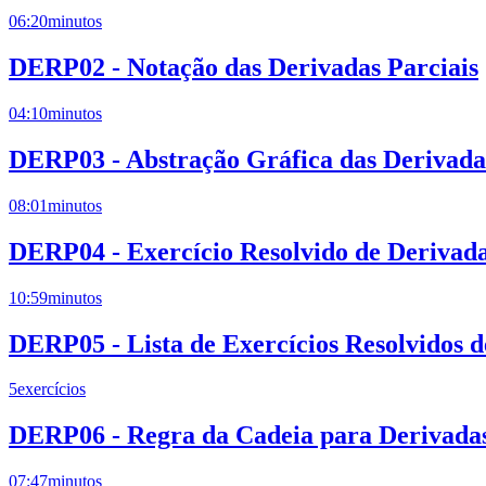
06:20
minutos
DERP02 - Notação das Derivadas Parciais
04:10
minutos
DERP03 - Abstração Gráfica das Derivadas
08:01
minutos
DERP04 - Exercício Resolvido de Derivad
10:59
minutos
DERP05 - Lista de Exercícios Resolvidos 
5
exercícios
DERP06 - Regra da Cadeia para Derivadas
07:47
minutos