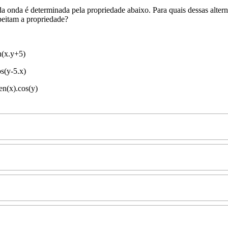
a onda é determinada pela propriedade abaixo. Para quais dessas alterna
peitam a propriedade?
n(x.y+5)
os(y-5.x)
sen(x).cos(y)