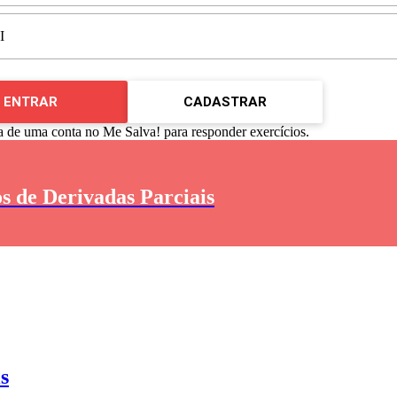
I
ENTRAR
CADASTRAR
a de uma conta no Me Salva! para responder exercícios.
s de Derivadas Parciais
s