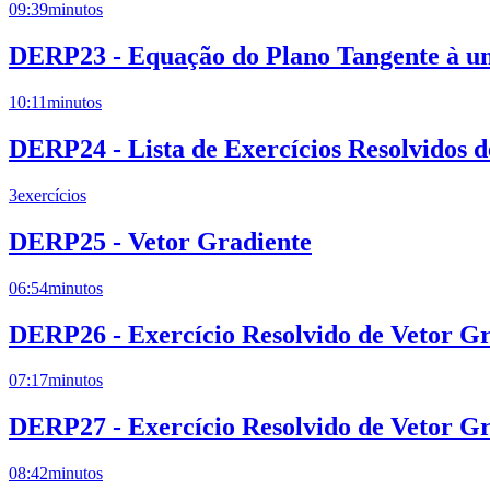
09:39
minutos
DERP23 - Equação do Plano Tangente à um
10:11
minutos
DERP24 - Lista de Exercícios Resolvidos 
3
exercícios
DERP25 - Vetor Gradiente
06:54
minutos
DERP26 - Exercício Resolvido de Vetor Gr
07:17
minutos
DERP27 - Exercício Resolvido de Vetor Gr
08:42
minutos