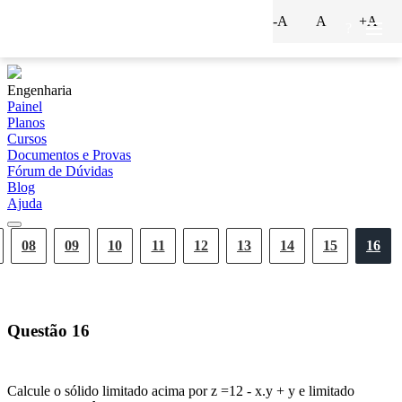
-A
A
+A
?
Engenharia
Painel
Planos
Cursos
Documentos e Provas
Fórum de Dúvidas
Blog
Ajuda
08
09
10
11
12
13
14
15
16
Questão
16
Calcule o sólido limitado acima por z =12 - x.y + y e limitado