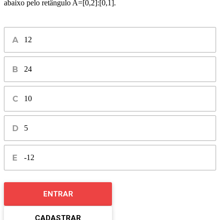
abaixo pelo retângulo A=[0,2]:[0,1].
12
24
10
5
-12
ENTRAR
CADASTRAR