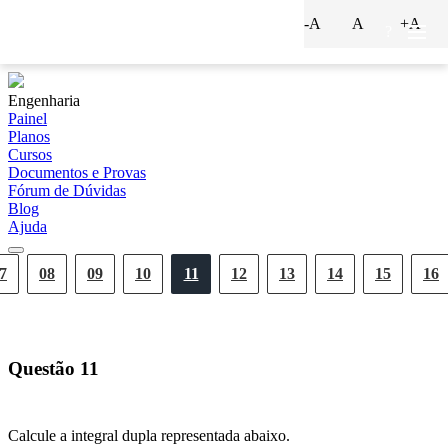
-A
A
+A
?
Engenharia
Painel
Planos
Cursos
Documentos e Provas
Fórum de Dúvidas
Blog
Ajuda
7
08
09
10
11
12
13
14
15
16
Questão
11
Calcule a integral dupla representada abaixo.