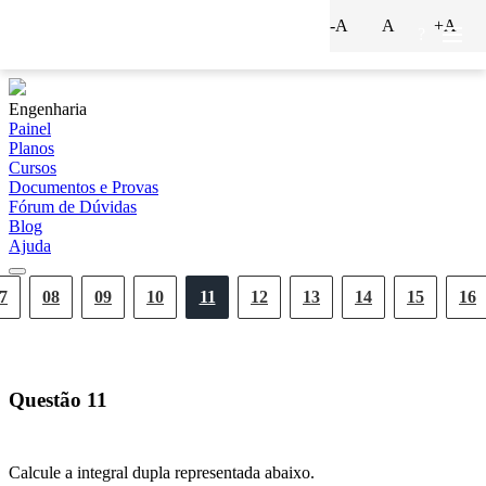
-A
A
+A
?
Engenharia
Painel
Planos
Cursos
Documentos e Provas
Fórum de Dúvidas
Blog
Ajuda
7
08
09
10
11
12
13
14
15
16
Questão
11
Calcule a integral dupla representada abaixo.