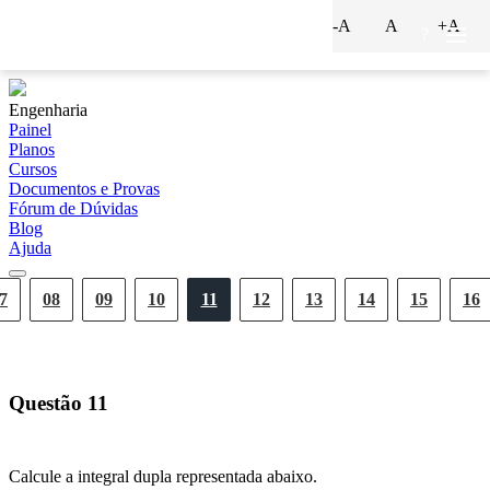
-A
A
+A
?
Engenharia
Painel
Planos
Cursos
Documentos e Provas
Fórum de Dúvidas
Blog
Ajuda
7
08
09
10
11
12
13
14
15
16
Questão
11
Calcule a integral dupla representada abaixo.