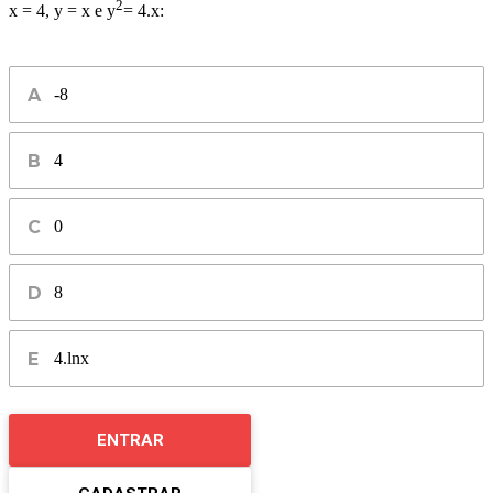
2
x = 4, y = x e y
= 4.x:
-8
4
0
8
4.lnx
ENTRAR