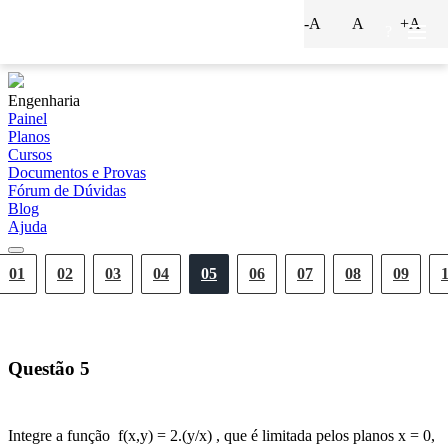
-A
A
+A
?
Engenharia
Painel
Planos
Cursos
Documentos e Provas
Fórum de Dúvidas
Blog
Ajuda
01
02
03
04
05
06
07
08
09
Questão
5
Integre a função f(x,y) = 2.(y/x) , que é limitada pelos planos x = 0,