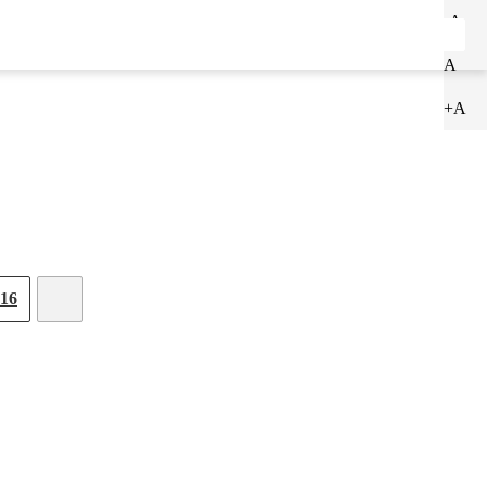
-A
ENTRAR
CADASTRAR
A
+A
16