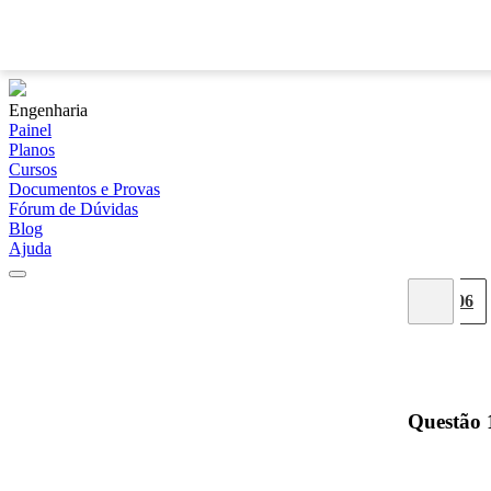
Engenharia
Painel
Planos
Cursos
Documentos e Provas
Fórum de Dúvidas
Blog
Ajuda
01
02
03
04
05
06
Questão