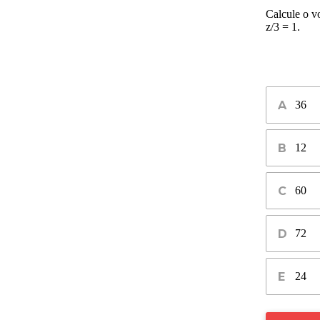
Calcule o vo
z/3 = 1.
36
12
60
72
24