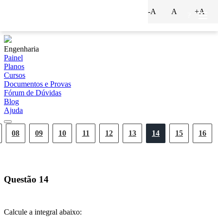
-A
A
+A
?
Engenharia
Painel
Planos
Cursos
Documentos e Provas
Fórum de Dúvidas
Blog
Ajuda
08
09
10
11
12
13
14
15
16
Questão
14
Calcule a integral abaixo: