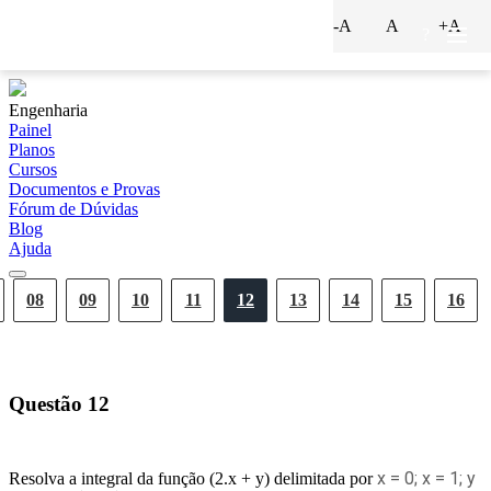
-A
A
+A
?
Engenharia
Painel
Planos
Cursos
Documentos e Provas
Fórum de Dúvidas
Blog
Ajuda
08
09
10
11
12
13
14
15
16
Questão
12
x = 0; x = 1; y
Resolva a integral da função (2.x + y) delimitada por