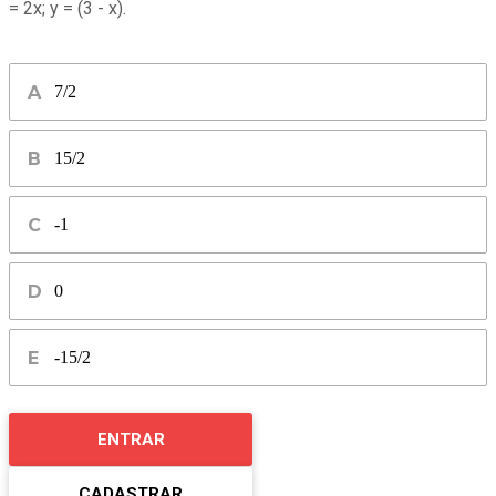
=
2x;
y = (3 - x).
7/2
15/2
-1
0
-15/2
ENTRAR
CADASTRAR