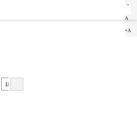
-A
ENTRAR
CADASTRAR
A
+A
11
12
13
14
15
16