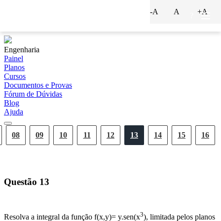
-A
A
+A
?
Engenharia
Painel
Planos
Cursos
Documentos e Provas
Fórum de Dúvidas
Blog
Ajuda
08
09
10
11
12
13
14
15
16
Questão
13
3
Resolva a integral da função f(x,y)= y.sen(x
), limitada pelos planos