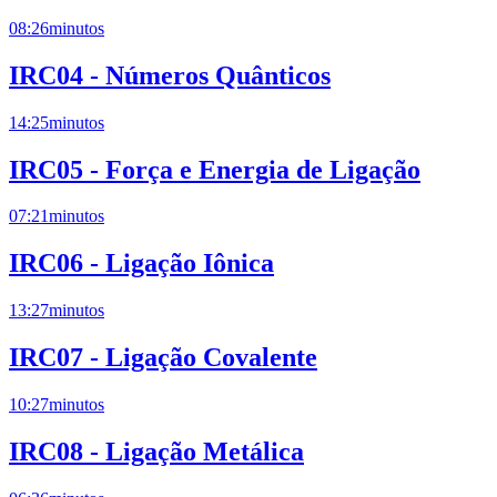
08:26
minutos
IRC04 - Números Quânticos
14:25
minutos
IRC05 - Força e Energia de Ligação
07:21
minutos
IRC06 - Ligação Iônica
13:27
minutos
IRC07 - Ligação Covalente
10:27
minutos
IRC08 - Ligação Metálica