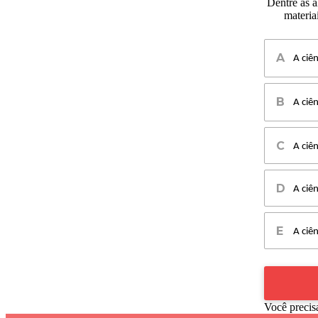
Dentre as a
materia
A ciê
A ciê
A ciê
A ciê
A ciê
Você precis