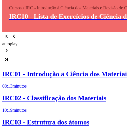
Cursos
IRC - Introdução à Ciência dos Materiais e Revisão de 
IRC10 - Lista de Exercícios de Ciência 
autoplay
IRC01 - Introdução à Ciência dos Materiai
08:13
minutos
IRC02 - Classificação dos Materiais
10:19
minutos
IRC03 - Estrutura dos átomos