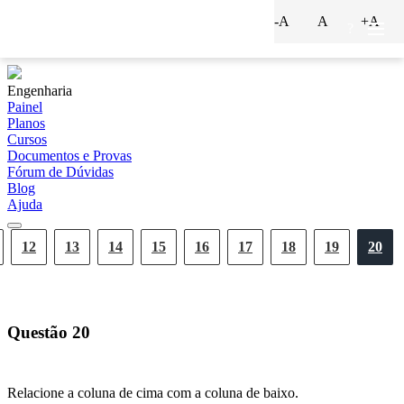
-A
A
+A
?
Engenharia
Painel
Planos
Cursos
Documentos e Provas
Fórum de Dúvidas
Blog
Ajuda
12
13
14
15
16
17
18
19
20
Questão
20
Relacione a coluna de cima com a coluna de baixo.