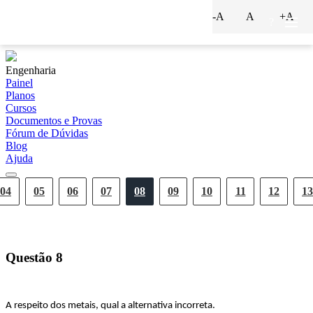
-A
A
+A
?
Engenharia
Painel
Planos
Cursos
Documentos e Provas
Fórum de Dúvidas
Blog
Ajuda
04
05
06
07
08
09
10
11
12
13
Questão
8
A respeito dos metais, qual a alternativa incorreta.