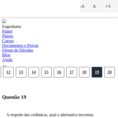
-A
A
+A
?
Engenharia
Painel
Planos
Cursos
Documentos e Provas
Fórum de Dúvidas
Blog
Ajuda
12
13
14
15
16
17
18
19
20
Questão
19
A respeito das cerâmicas, qual a alternativa incorreta.