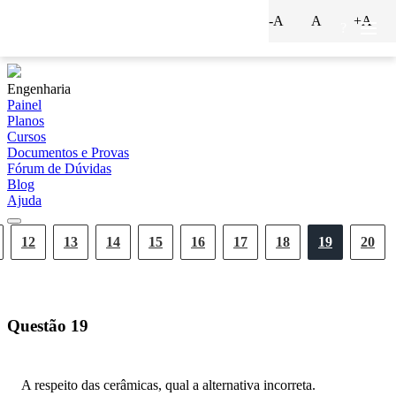
-A
A
+A
?
Engenharia
Painel
Planos
Cursos
Documentos e Provas
Fórum de Dúvidas
Blog
Ajuda
12
13
14
15
16
17
18
19
20
Questão
19
A respeito das cerâmicas, qual a alternativa incorreta.