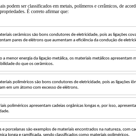
ais podem ser classificados em metais, polímeros e cerâmicos, de acor
 propriedades. É correto afirmar que:
teriais cerâmicos são bons condutores de eletricidade, pois as ligações cov
entam pares de elétrons que aumentam a eficiência da condução de eletric
o a menor energia da ligação metálica, os materiais metálicos apresentam 
bilidade do que os cerâmicos.
teriais poliméricos são bons condutores de eletricidade, pois as ligações iô
tam em um átomo com excesso de elétrons.
iais poliméricos apresentam cadeias orgânicas longas e, por isso, apresent
dade.
as e porcelanas são exemplos de materiais encontrados na natureza, com ca
nica longa e ramificada, sendo classificados como materiais poliméricos.