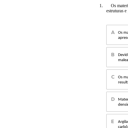
1.
Os materi
estruturas e
Os ma
apres
Devid
malea
Os ma
resul
Mater
densi
Argil
carbô