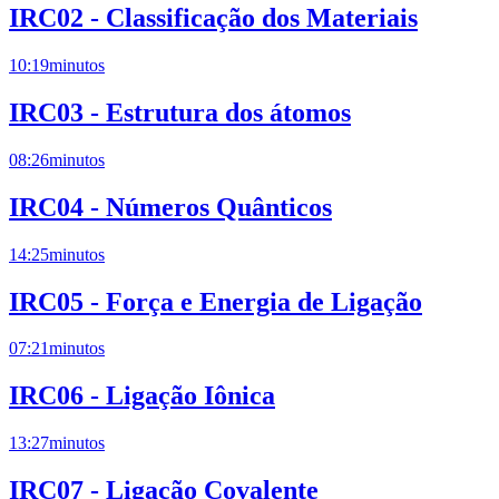
IRC02 - Classificação dos Materiais
10:19
minutos
IRC03 - Estrutura dos átomos
08:26
minutos
IRC04 - Números Quânticos
14:25
minutos
IRC05 - Força e Energia de Ligação
07:21
minutos
IRC06 - Ligação Iônica
13:27
minutos
IRC07 - Ligação Covalente