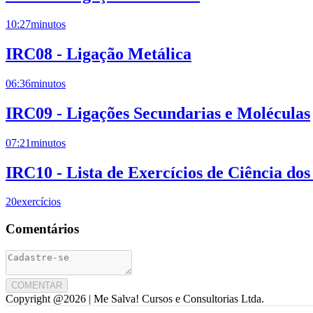
10:27
minutos
IRC08 - Ligação Metálica
06:36
minutos
IRC09 - Ligações Secundarias e Moléculas
07:21
minutos
IRC10 - Lista de Exercícios de Ciência dos
20
exercícios
Comentários
COMENTAR
Copyright @
2026
| Me Salva! Cursos e Consultorias Ltda.