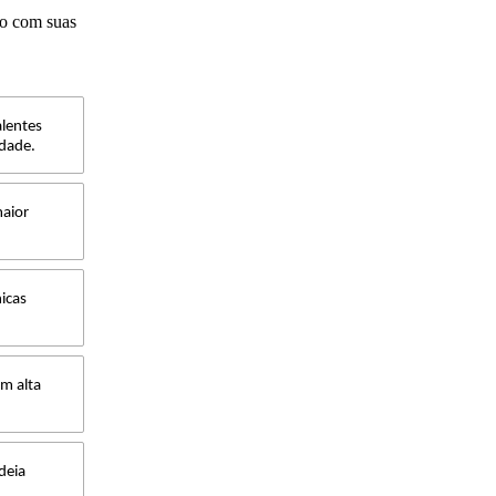
do com suas
alentes
idade.
maior
nicas
am alta
deia